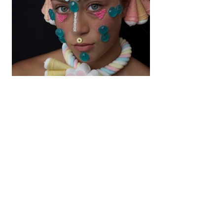
individuo y de unión a un todo;
hay que reunir ciertas
características o alcanzar
logros para ser bienvenido en la
tribu, el acto de escarificación
(tatuajes africanos a partir de
cicatrices) o
Adriana González Navarro
4 ago 2016
CRUSH. Rituales
de Inocencia
Desde niños sentimos la
necesidad de jugar; sin
embargo, pareciera que los
juegos actuales hubieran
desvirtuado la esencia del