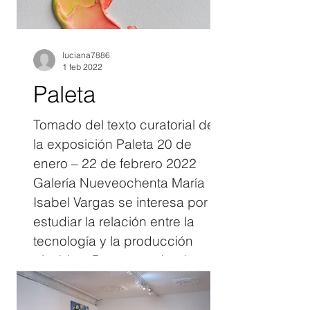
armoniosos degradés hay tal
vez algo que no está bien.
¿Cómo se construyen las
luciana7886
1 feb 2022
identidades, los gustos
Paleta
Tomado del texto curatorial de
la exposición Paleta 20 de
enero – 22 de febrero 2022
Galería Nueveochenta María
Isabel Vargas se interesa por
estudiar la relación entre la
tecnología y la producción
pictórica. Para esto, desde un
ejercicio sociológico repiensa la
Historia del Arte a partir de la