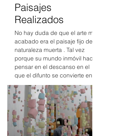
Paisajes
Realizados
No hay duda de que el arte más
acabado era el paisaje fijo de la
naturaleza muerta . Tal vez
porque su mundo inmóvil hace
pensar en el descanso en el
que el difunto se convierte en
un objeto expuesto al que se
puede contemplar a gusto,
tomándose tiempo, puesto que
ya no se mueve. Paul Virilio, El
arte del motor. La idea de
capturar la eternidad en un
instante que se vivió con la