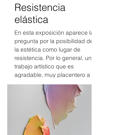
Resistencia
elástica
En esta exposición aparece la
pregunta por la posibilidad de
la estética como lugar de
resistencia. Por lo general, un
trabajo artístico que es
agradable, muy placentero a la
vista, no es leído como un lugar
de crítica, en el caso del trabajo
de María Isabel Vargas, la
noción de lo plácido se
subvierte, y se introduce la
partícula de lo incómodo; entre
todos estos colores y