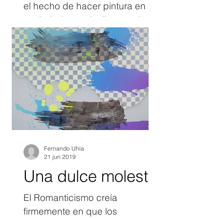
el hecho de hacer pintura en la
sociedad actual, ella pone la
necesaria frase: “ Ctrl + P no
sólo se refiere a Control Print ,
también se propone como
Control Paint o Control P , de
pentimento.” Con base en esta
argumentación, además de
referirse al título que engloba
esta serie que ahora exhibe en
la Sala de
Fernando Uhía
21 jun 2019
Una dulce molestia
El Romanticismo creía
firmemente en que los