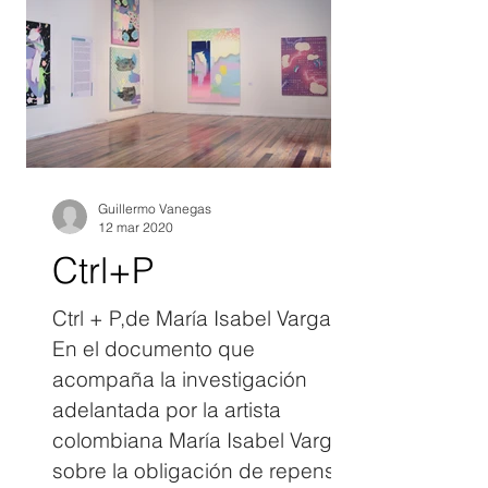
incidencia de distintos
instrumentos que han
determinado las prácticas de
muchos pintores. Por ejemplo:
la cámara oscura, el
daguerrotipo, la fotografía y el
cine; son herramientas qu
Guillermo Vanegas
12 mar 2020
Ctrl+P
Ctrl + P,de María Isabel Vargas
En el documento que
acompaña la investigación
adelantada por la artista
colombiana María Isabel Vargas
sobre la obligación de repensar