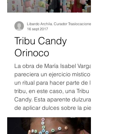
aparición de la fotografía,
generó cierta problemática
acerca de cómo una imagen
Libardo Archila. Curador Traslocaciones 2017
16 sept 2017
sin movimiento po
Tribu Candy
Orinoco
La obra de María Isabel Vargas,
pareciera un ejercicio místico,
un ritual para hacer parte de la
tribu, en este caso, una Tribu
Candy. Esta aparente dulzura
de aplicar dulces sobre la piel
del otro, no lo es tanto ni es la
dulcificación del acto ritual de
hacer parte de una tribu como