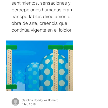
sentimientos, sensaciones y
percepciones humanas eran
transportables directamente a la
obra de arte, creencia que
continúa vigente en el folclor
popular en cuanto a la función
de todo arte, a la de las redes
sociales y su compartir
instantáneo; y al sentido hiper-
romántico (tanto en su
sobrecargada factura como en
el “modo sobredosis” de su
consumo) de la nueva televisión
seriada y a la carta. Pero la
lingüística nos enseñó que la s
Carolina Rodríguez Romero
4 feb 2018