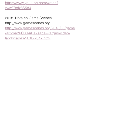
https://www.youtube.com/watch?
v=wFBbjx8S5d4
2018. Nota en Game Scenes
http://www.gamescenes.org
:
http://www.gamescenes.org/2018/03/game
-art-mar%C3%ADa-isabel-vargas-video-
landscapes-2010-2017.html
2016. Nota en Personaje Panorama:
https://www.youtube.com/watch?
v=0xHYBSnPVk8&feature=youtu.be
2016. Nota en el Periódico Arteria:
http://www.periodicoarteria.com/tribu-
candy-8712
2016. Nota en Sablazo. Crítica Cultural:
http://sablazo.com/tribu-candy-accion-
dulce-como-revolucion-y-resistencia-maria-
isabel-vargas/
2015. Nota en Vistazos Críticos:
http://criticosvistazos.blogspot.com.co/201