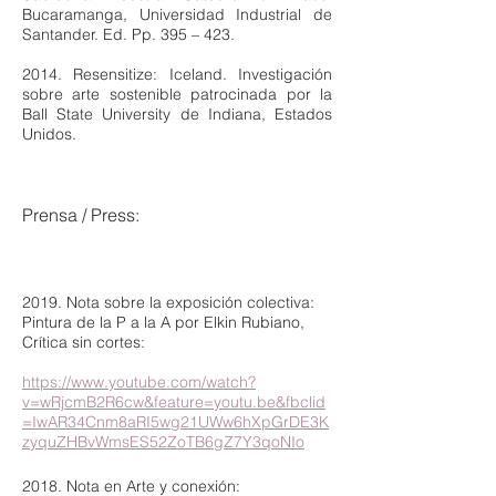
Bucaramanga, Universidad Industrial de
Santander. Ed. Pp. 395 – 423.
2014. Resensitize: Iceland. Investigación
sobre arte sostenible patrocinada por la
Ball State University de Indiana, Estados
Unidos.
Prensa / Press:
2019. Nota sobre la exposición colectiva:
Pintura de la P a la A por Elkin Rubiano,
Crítica sin cortes:
https://www.youtube.com/watch?
v=wRjcmB2R6cw&feature=youtu.be&fbclid
=IwAR34Cnm8aRI5wg21UWw6hXpGrDE3K
zyquZHBvWmsES52ZoTB6gZ7Y3qoNIo
2018. Nota en Arte y conexión: